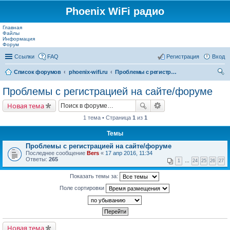
Phoenix WiFi радио
Главная
Файлы
Информация
Форум
Ссылки
FAQ
Регистрация
Вход
Список форумов
phoenix-wifi.ru
Проблемы с регистрацией на сайте/форуме
ои
Проблемы с регистрацией на сайте/форуме
ск
Новая тема
1 тема • Страница
1
из
1
Темы
Проблемы с регистрацией на сайте/форуме
Последнее сообщение
Bers
«
17 апр 2016, 11:34
Ответы:
265
1
…
24
25
26
27
Показать темы за:
Поле сортировки
Новая тема