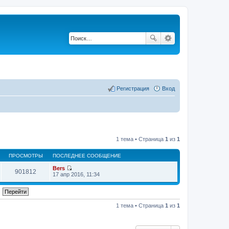
Регистрация
Вход
1 тема • Страница
1
из
1
ПРОСМОТРЫ
ПОСЛЕДНЕЕ СООБЩЕНИЕ
Bers
901812
П
17 апр 2016, 11:34
е
р
е
й
т
1 тема • Страница
1
из
1
и
к
п
о