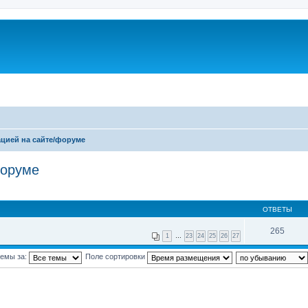
цией на сайте/форуме
форуме
ОТВЕТЫ
265
1
…
23
24
25
26
27
темы за:
Поле сортировки