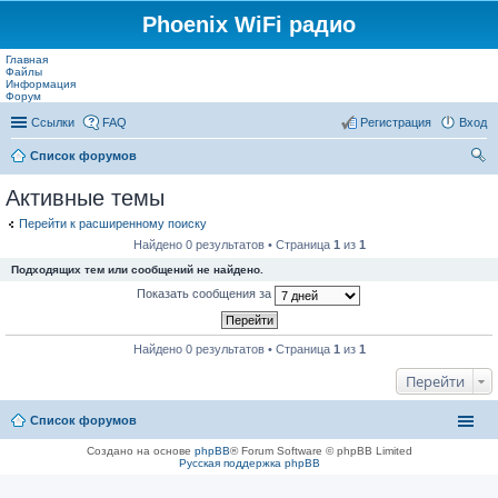
Phoenix WiFi радио
Главная
Файлы
Информация
Форум
Ссылки
FAQ
Регистрация
Вход
Список форумов
ои
Активные темы
ск
Перейти к расширенному поиску
Найдено 0 результатов • Страница
1
из
1
Подходящих тем или сообщений не найдено.
Показать сообщения за
Найдено 0 результатов • Страница
1
из
1
Перейти
Список форумов
Создано на основе
phpBB
® Forum Software © phpBB Limited
Русская поддержка phpBB