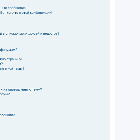
чные сообщения!
 от кого-то с этой конференции!
й в списках моих друзей и недругов?
и форумам?
стую страницу!
и?
ные мной темы?
ься на определённую тему?
форум?
ференции?