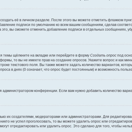
создать её в личном разделе. После этого вы можете отметить флажком пун
обавление подписи по умолчанию ко всем вашим сообщениям, сделав соотве
а это, вы сможете отменить добавление подписи в отдельных сообщениях, у
я темы щёлкните на вкладке или перейдите в форму
Создать опрос
под осно
 формы, то вы не имеете прав на создание опросов. Укажите вопрос и как ми
троке текстового поля. Вы также можете задать количество вариантов, котор
оса в днях (0 означает, что опрос будет постоянным) и возможность пользо
я администратором конференции. Если вам нужно добавить количество вари
только их создателями, модераторами или администраторами. Для редактиров
 никто не успел проголосовать, то вы можете удалить опрос или отредактиров
огут отредактировать или удалить опрос. Это сделано для того, чтобы нель