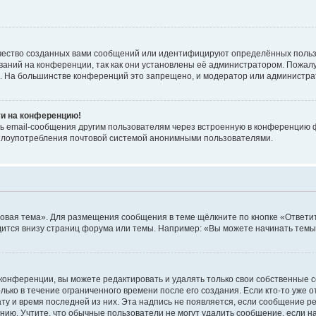
чество созданных вами сообщений или идентифицируют определённых польз
аний на конференции, так как они установлены её администратором. Пожал
е. На большинстве конференций это запрещено, и модератор или администра
ти на конференцию!
ь email-сообщения другим пользователям через встроенную в конференцию ф
ь злоупотребления почтовой системой анонимными пользователями.
овая тема». Для размещения сообщения в теме щёлкните по кнопке «Ответит
ится внизу страниц форума или темы. Например: «Вы можете начинать темы»
конференции, вы можете редактировать и удалять только свои собственные 
ько в течение ограниченного времени после его создания. Если кто-то уже 
дату и время последней из них. Эта надпись не появляется, если сообщение 
ию. Учтите, что обычные пользователи не могут удалить сообщение, если на 