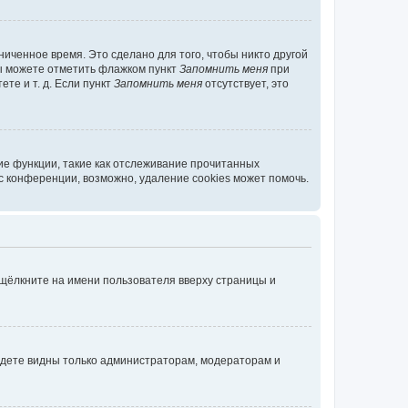
иченное время. Это сделано для того, чтобы никто другой
вы можете отметить флажком пункт
Запомнить меня
при
те и т. д. Если пункт
Запомнить меня
отсутствует, это
ие функции, такие как отслеживание прочитанных
 конференции, возможно, удаление cookies может помочь.
 щёлкните на имени пользователя вверху страницы и
будете видны только администраторам, модераторам и