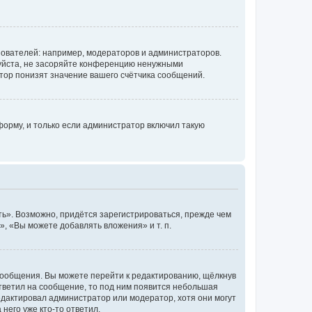
ователей: например, модераторов и администраторов.
уйста, не засоряйте конференцию ненужными
тор понизят значение вашего счётчика сообщений.
орму, и только если администратор включил такую
ь». Возможно, придётся зарегистрироваться, прежде чем
, «Вы можете добавлять вложения» и т. п.
сообщения. Вы можете перейти к редактированию, щёлкнув
ответил на сообщение, то под ним появится небольшая
редактировал администратор или модератор, хотя они могут
него уже кто-то ответил.