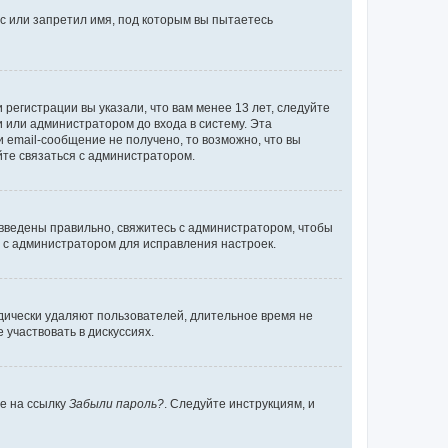
с или запретил имя, под которым вы пытаетесь
регистрации вы указали, что вам менее 13 лет, следуйте
 или администратором до входа в систему. Эта
 email-сообщение не получено, то возможно, что вы
йте связаться с администратором.
 введены правильно, свяжитесь с администратором, чтобы
ь с администратором для исправления настроек.
дически удаляют пользователей, длительное время не
участвовать в дискуссиях.
те на ссылку
Забыли пароль?
. Следуйте инструкциям, и