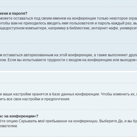
мени и пароля?
сможете оставаться под своим именем на конференции только некоторое огран
 чтобы вам не приходилось вводить имя пользователя и пароль каждый раз, 
щедоступном компьютере, например в библиотеке, интернет-кафе, университе
ам оставаться авторизованным на этой конференции, а также выполняют друг
ом. Если вы испытываете трудности с входом на конференцию или выходом с
е ваши настройки хранятся в базе данных конференции. Чтобы изменить их,
ить все свои настройки и предпочтения.
час на конференции»?
дёте опцию
Скрывать моё пребывание на конференции
. Выберите
Да
, и вы 
зователем.