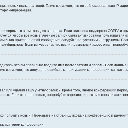
ию новых пользователей. Также возможно, что он заблокировал ваш IP-адре
атору конференции.
они верны, то возможны два варианта. Если включена поддержка COPPA и при 
уется, чтобы все новые учётные записи были активированы пользователями
ам было прислано email-сообщение, следуйте полученным инструкциям. Если
пам-фильтром. Если вы уверены, что ввели правильный адрес email, попробу
едитесь, что вы правильно вводите имя пользователя и пароль. Если данные
Также возможно, что допущена ошибка в конфигурации конференции, свяжитес
вал или удалил вашу учётную запись. Кроме того, многие конференции перио
ных. Если это произошло, попробуйте зарегистрироваться снова и активнее 
егко получить новый. Перейдите на страницу входа на конференцию и щёлкни
инистратором конференции.