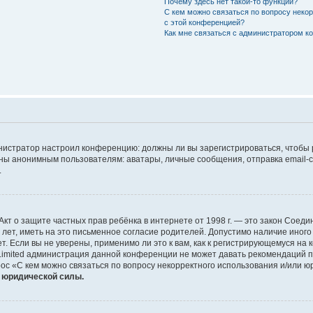
Почему здесь нет такой-то функции?
С кем можно связаться по вопросу неко
с этой конференцией?
Как мне связаться с администратором 
дминистратор настроил конференцию: должны ли вы зарегистрироваться, чтобы
 анонимным пользователям: аватары, личные сообщения, отправка email-сооб
.
 или Акт о защите частных прав ребёнка в интернете от 1998 г. — это закон Со
т, иметь на это письменное согласие родителей. Допустимо наличие иного
 Если вы не уверены, применимо ли это к вам, как к регистрирующемуся на 
Limited администрация данной конференции не может давать рекомендаций 
ос «С кем можно связаться по вопросу некорректного использования и/или ю
т юридической силы.