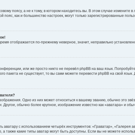
вому поясу, а не к тому, в котором находитесь вы. В этом случае измените в 
овой пояс, как и большинство настроек, могут только зарегистрированные пол
ое!
о время отображается по-прежнему неверное, значит, неправильно установле
онференции, или же просто никто не перевёл phpBB на ваш язык. Попробуйт
вого пакета не существует, то вы сами можете перевести phpBB на свой язы
ователя?
зображения. Одно из них может относиться к вашему званию, обычно это звёзд
. Другое, обычно более крупное, изображение известно как «аватара» и обы
ь аватару с использованием четырёх инструментов: «Граватар», «Галерея а
, а также какие типы аватар могут быть доступны. Если вы не можете испол